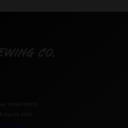
60,00 €.
55,00 €.
EWING CO.
rese: 13056760013
-6 Agosto 2026
nostro blog
.