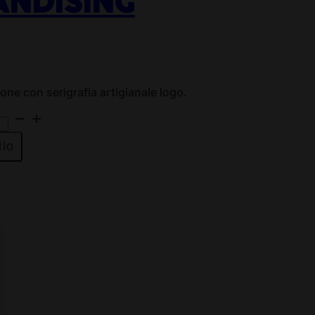
NDISING
one con serigrafia artigianale logo.
llo