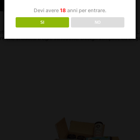
Devi avere
18
anni per entrare.
SI
NO
etto per ogni occasione. Serigrafia artigianale ad opera di 
are che si adatta a ogni silhouette. Design semplice ed ele