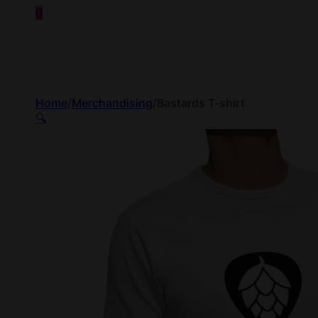
0
Home
/
Merchandising
/
Bastards T-shirt
🔍