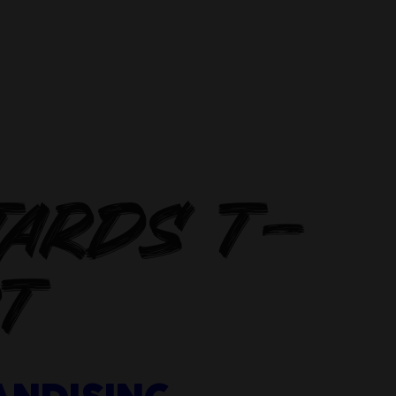
TARDS T-
RT