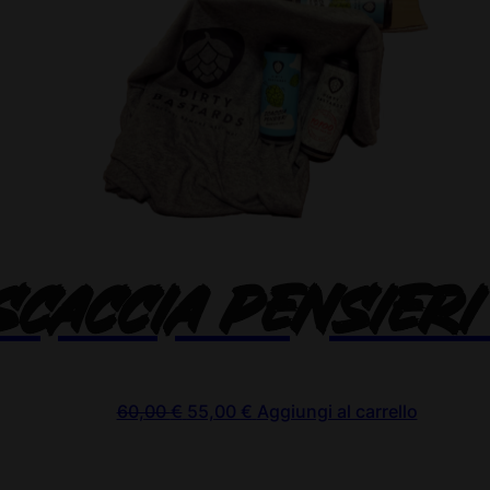
SCACCIA PENSIER
Il
Il
60,00
€
55,00
€
Aggiungi al carrello
prezzo
prezzo
originale
attuale
era:
è: