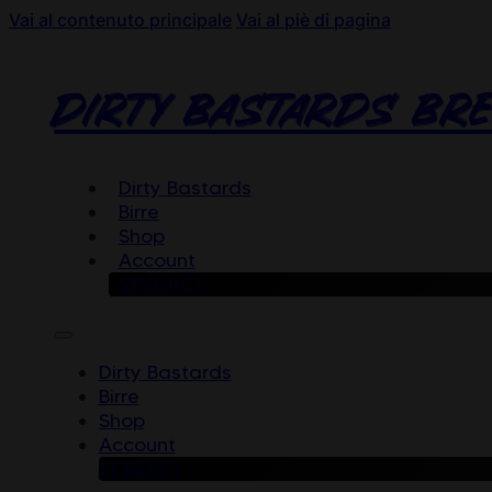
Vai al contenuto principale
Vai al piè di pagina
DIRTY BASTARDS BR
Dirty Bastards
Birre
Shop
Account
SEGUICI
Dirty Bastards
Birre
Shop
Account
SEGUICI