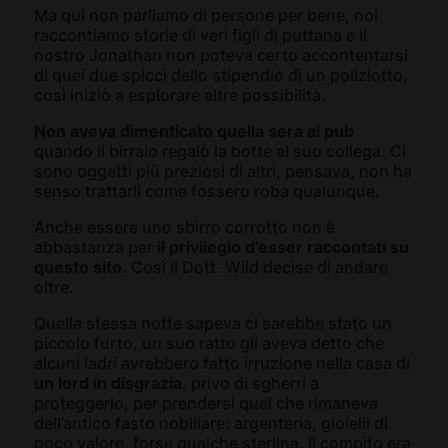
Ma qui non parliamo di persone per bene, noi
raccontiamo storie di veri figli di puttana e il
nostro Jonathan non poteva certo accontentarsi
di quei due spicci dello stipendio di un poliziotto,
così iniziò a esplorare altre possibilità.
Non aveva dimenticato quella sera al pub
quando il birraio regalò la botte al suo collega. Ci
sono oggetti più preziosi di altri, pensava, non ha
senso trattarli come fossero roba qualunque.
Anche essere uno sbirro corrotto non è
abbastanza per
il privilegio d’esser raccontati su
questo sito
. Così il Dott. Wild decise di andare
oltre.
Quella stessa notte sapeva ci sarebbe stato un
piccolo furto, un suo ratto gli aveva detto che
alcuni ladri avrebbero fatto irruzione nella casa di
un lord in disgrazia
, privo di sgherri a
proteggerlo, per prendersi quel che rimaneva
dell’antico fasto nobiliare: argenteria, gioielli di
poco valore, forse qualche sterlina. Il compito era