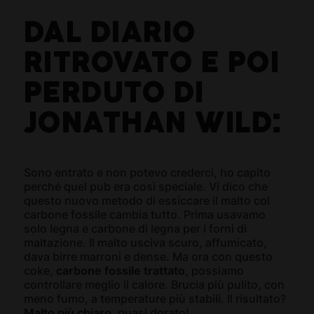
DAL DIARIO
RITROVATO E POI
PERDUTO DI
JONATHAN WILD:
Sono entrato e non potevo crederci, ho capito
perché quel pub era così speciale. Vi dico che
questo nuovo metodo di essiccare il malto col
carbone fossile cambia tutto. Prima usavamo
solo legna e carbone di legna per i forni di
maltazione. Il malto usciva scuro, affumicato,
dava birre marroni e dense. Ma ora con questo
coke,
carbone fossile trattato
, possiamo
controllare meglio il calore. Brucia più pulito, con
meno fumo, a temperature più stabili. Il risultato?
Malto più chiaro
, quasi dorato!