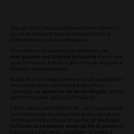
Con gli occhi chiusi ascoltava i rumori attorno a
lui, tra tintinnare di boccali e imprecazioni di
contadini non riusciva a rilassarsi.
D’un tratto notò qualcosa di particolare,
un
energumeno con la faccia da bulldog
che rivolse
qualche frase al barista e questo quasi scoppiò a
piangere abbracciandolo.
Inutile dire che l’omaccione non gradì quell’affetto
ma si limitò a uno spintone e subito dopo
consegnò
un quaderno dal dorso rilegato
, con la
pelle consumata dall’usura frequente.
Il libro mastro del birrificio? No, non è qualcosa di
così importante da piangere di gioia, c’era di più.
Anche perché il publican in cambio gli diede
una
botticella da un gallone senza un filo di polvere
e
il bestione se ne andò. Jonathan – o meglio il