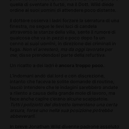
quella di sventare il furto, ma il Dott. Wild diede
ordine ai suoi uomini di attendere poco distante.
Il dottore osserva i ladri forzare la serratura di una
finestra, ne segue le lievi luci di candela
attraverso le stanze della villa, sente il rumore di
qualcosa che va in pezzi e poco dopo fa un
cenno ai suoi uomini, in direzione dei criminali in
fuga.
Non vi arresterò, ma da oggi lavorate per
me
, disse prendendosi parte della refurtiva.
Un ricatto a dei ladri è
ancora troppo poco
.
L’indomani andò dal lord e con discrezione,
intanto che faceva le solite domande di routine,
lasciò intendere che le indagini sarebbero andate
a rilento a causa della grande mole di lavoro, ma
fece anche capire c’erano alcune scappatoie.
Tutti i poliziotti del distretto lamentano una certa
arsura, forse uno nella sua posizione potrebbe
abbeverarli
.
In breve Jonathan Wild divenne padrone assoluto