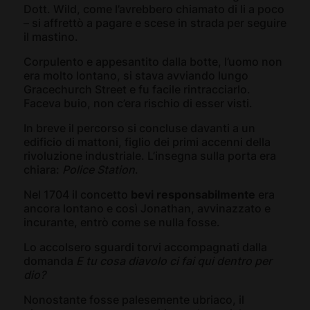
Dott. Wild, come l’avrebbero chiamato di li a poco
– si affrettò a pagare e scese in strada per seguire
il mastino.
Corpulento e appesantito dalla botte, l’uomo non
era molto lontano, si stava avviando lungo
Gracechurch Street e fu facile rintracciarlo.
Faceva buio, non c’era rischio di esser visti.
In breve il percorso si concluse davanti a un
edificio di mattoni, figlio dei primi accenni della
rivoluzione industriale. L’insegna sulla porta era
chiara:
Police Station
.
Nel 1704 il concetto
bevi responsabilmente
era
ancora lontano e così Jonathan, avvinazzato e
incurante, entrò come se nulla fosse.
Lo accolsero sguardi torvi accompagnati dalla
domanda
E tu cosa diavolo ci fai qui dentro per
dio?
Nonostante fosse palesemente ubriaco, il