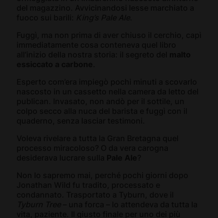
del magazzino. Avvicinandosi lesse marchiato a
fuoco sui barili:
King’s Pale Ale
.
Fuggì, ma non prima di aver chiuso il cerchio, capì
immediatamente cosa conteneva quel libro
all’inizio della nostra storia: il segreto del
malto
essiccato a carbone
.
Esperto com’era impiegò pochi minuti a scovarlo
nascosto in un cassetto nella camera da letto del
publican. Invasato, non andò per il sottile, un
colpo secco alla nuca del barista e fuggì con il
quaderno, senza lasciar testimoni.
Voleva rivelare a tutta la Gran Bretagna quel
processo miracoloso? O da vera carogna
desiderava lucrare sulla
Pale Ale
?
Non lo sapremo mai, perché pochi giorni dopo
Jonathan Wild fu tradito, processato e
condannato. Trasportato a Tyburn, dove il
Tyburn Tree
– una forca – lo attendeva da tutta la
vita, paziente. Il giusto finale per uno dei più