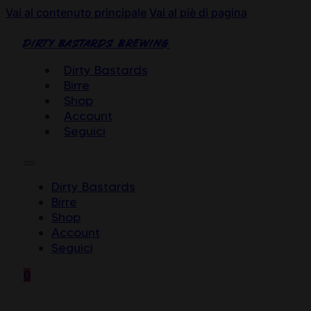
Vai al contenuto principale
Vai al piè di pagina
DIRTY BASTARDS BREWING
Dirty Bastards
Birre
Shop
Account
Seguici
Dirty Bastards
Birre
Shop
Account
Seguici
0