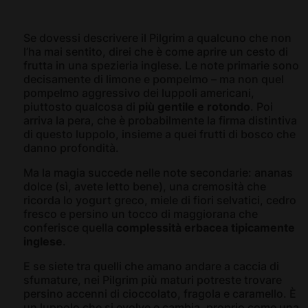
Se dovessi descrivere il Pilgrim a qualcuno che non
l’ha mai sentito, direi che è come aprire un cesto di
frutta in una spezieria inglese. Le note primarie sono
decisamente di limone e pompelmo – ma non quel
pompelmo aggressivo dei luppoli americani,
piuttosto qualcosa di
più gentile e rotondo
. Poi
arriva la pera, che è probabilmente la firma distintiva
di questo luppolo, insieme a quei frutti di bosco che
danno profondità.
Ma la magia succede nelle note secondarie: ananas
dolce (sì, avete letto bene), una cremosità che
ricorda lo yogurt greco, miele di fiori selvatici, cedro
fresco e persino un tocco di maggiorana che
conferisce quella
complessità erbacea tipicamente
inglese
.
E se siete tra quelli che amano andare a caccia di
sfumature, nei Pilgrim più maturi potreste trovare
persino accenni di cioccolato, fragola e caramello. È
un luppolo che si evolve e cambia, proprio come una