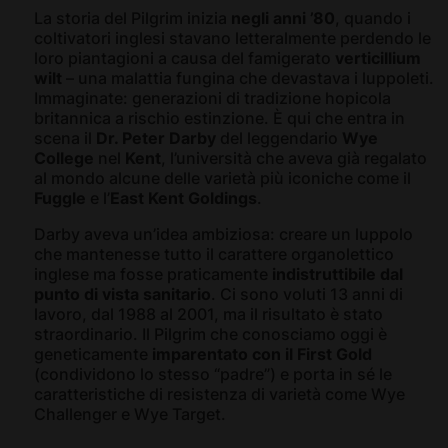
La storia del Pilgrim inizia
negli anni ’80
, quando i
coltivatori inglesi stavano letteralmente perdendo le
loro piantagioni a causa del famigerato
verticillium
wilt
– una malattia fungina che devastava i luppoleti.
Immaginate: generazioni di tradizione hopicola
britannica a rischio estinzione. È qui che entra in
scena il
Dr. Peter Darby
del leggendario
Wye
College
nel
Kent
, l’università che aveva già regalato
al mondo alcune delle varietà più iconiche come il
Fuggle
e l’
East Kent Goldings
.
Darby aveva un’idea ambiziosa: creare un luppolo
che mantenesse tutto il carattere organolettico
inglese ma fosse praticamente
indistruttibile dal
punto di vista sanitario
. Ci sono voluti 13 anni di
lavoro, dal 1988 al 2001, ma il risultato è stato
straordinario. Il Pilgrim che conosciamo oggi è
geneticamente
imparentato con il First Gold
(condividono lo stesso “padre”) e porta in sé le
caratteristiche di resistenza di varietà come Wye
Challenger e Wye Target.