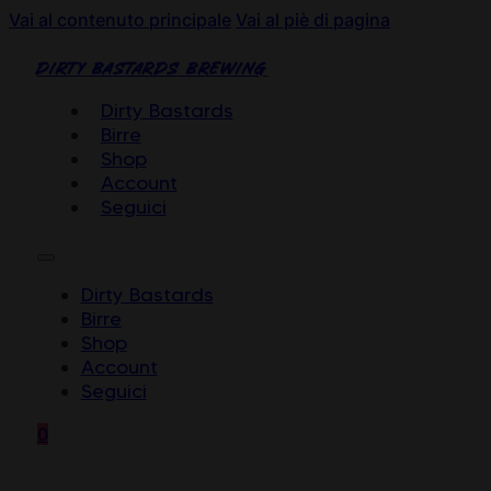
Vai al contenuto principale
Vai al piè di pagina
DIRTY BASTARDS BREWING
Dirty Bastards
Birre
Shop
Account
Seguici
Dirty Bastards
Birre
Shop
Account
Seguici
0